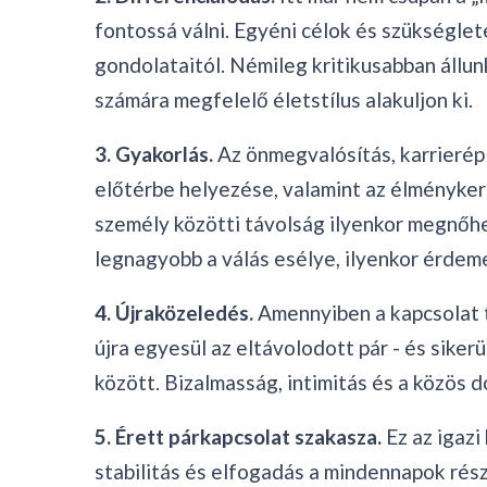
fontossá válni. Egyéni célok és szükséglet
gondolataitól. Némileg kritikusabban állunk
számára megfelelő életstílus alakuljon ki.
3. Gyakorlás.
Az önmegvalósítás, karrierépí
előtérbe helyezése, valamint az élményker
személy közötti távolság ilyenkor megnőhet,
legnagyobb a válás esélye, ilyenkor érdem
4. Újraközeledés.
Amennyiben a kapcsolat tú
újra egyesül az eltávolodott pár - és siker
között. Bizalmasság, intimitás és a közös d
5. Érett párkapcsolat szakasza.
Ez az igazi
stabilitás és elfogadás a mindennapok része