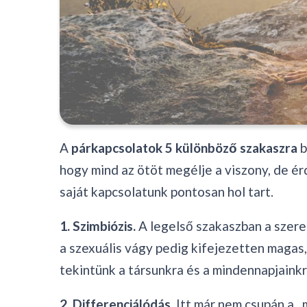
A
párkapcsolatok 5 különböző szakaszra
b
hogy mind az ötöt megélje a viszony, de ér
saját kapcsolatunk pontosan hol tart.
1. Szimbiózis.
A legelső szakaszban a szerele
a szexuális vágy pedig kifejezetten magas,
tekintünk a társunkra és a mindennapjainkr
2. Differenciálódás.
Itt már nem csupán a „