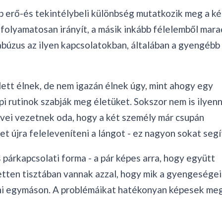
 erő-és tekintélybeli különbség mutatkozik meg a ké
l folyamatosan irányít, a másik inkább félelemből mara
 abúzus az ilyen kapcsolatokban, általában a gyengébb 
ett élnek, de nem igazán élnek úgy, mint ahogy egy
i rutinok szabják meg életüket. Sokszor nem is ilyen
 évei vezetnek oda, hogy a két személy már csupán
t újra feleleveníteni a lángot - ez nagyon sokat segí
s párkapcsolati forma - a pár képes arra, hogy együtt
tten tisztában vannak azzal, hogy mik a gyengeségei
íteni egymáson. A problémáikat hatékonyan képesek me