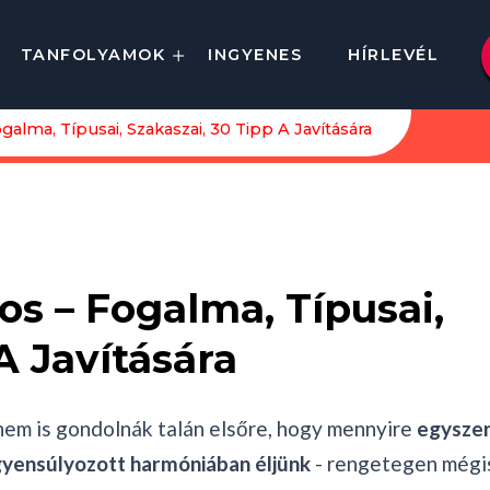
TANFOLYAMOK
INGYENES
HÍRLEVÉL
galma, Típusai, Szakaszai, 30 Tipp A Javítására
os – Fogalma, Típusai,
A Javítására
 nem is gondolnák talán elsőre, hogy mennyire
egysze
gyensúlyozott harmóniában éljünk
- rengetegen mégi