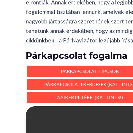
elrontják. Annak érdekében, hogy a
legjob
fogalommal tisztában lennünk, amelyek el
nagyobb jártasságra szeretnének szert ten
tehetünk annak érdekében, hogy az mindi
cikkünkben
- a PárNavigátor legújabb írása
Párkapcsolat fogalma
PÁRKAPCSOLAT TÍPUSOK
PÁRKAPCSOLATI KÉRDÉSEK (KATTINTS
A SIKER PILLÉREI (KATTINTS!)