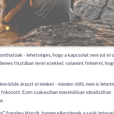
onthatóak - lehetséges, hogy a kapcsolat nem jut el 
demes tisztában lenni ezekkel, valamint felmérni, hog
m köde áraszt el minket - minden idilli, nem is lehetn
 fokozott. Ezen szakaszban maximálisan idealizáltan
a.
mi” fogalma létezik, hanem elkezdenek a saját igényei