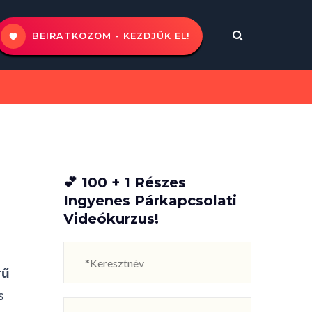
BEIRATKOZOM - KEZDJÜK EL!
💕 100 + 1 Részes
Ingyenes Párkapcsolati
Videókurzus!
rű
s