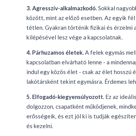
3. Agresszív-alkalmazkodó.
Sokkal nagyobb
között, mint az előző esetben. Az egyik fé
tétlen. Gyakran történik fizikai és érzelmi
kilépésével lesz vége a kapcsolatnak.
4. Párhuzamos életek.
A felek egymás mell
kapcsolatban elvárható lenne - a mindennap
indul egy közös élet - csak az élet hosszú
lakótársként tekint egymásra. Érdemes lehe
5. Elfogadó-kiegyensúlyozott.
Ez az ideáli
dolgozzon, csapatként működjenek, mindke
erősségeik, és ezt jól ki is tudják egész
és kezelni.