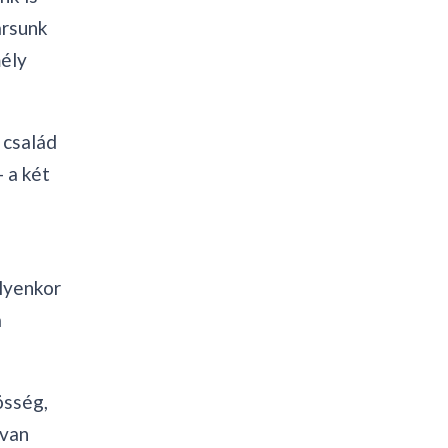
ársunk
mély
 család
 a két
Ilyenkor
a
össég,
ívan