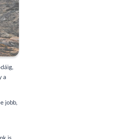
odáig,
y a
e jobb,
nk is