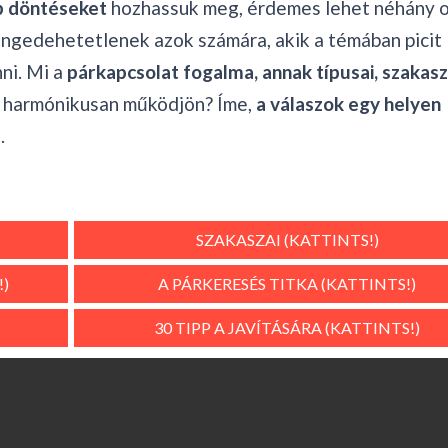
b döntéseket
hozhassuk meg, érdemes lehet néhány 
engedehetetlenek azok számára, akik a témában picit
ni. Mi a
párkapcsolat fogalma, annak típusai, szakasz
g harmónikusan működjön? Íme,
a válaszok egy helyen
.
SZAKASZAI (KATTINTS!)
!)
A PÁRKERESÉS TITKA (KATTINTS!)
30 TIPP A JAVÍTÁSÁRA (KATTINTS!)