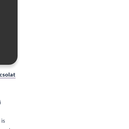
csolat
i
 is