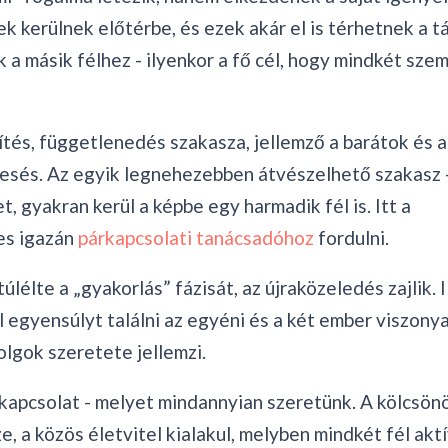
ek kerülnek előtérbe, és ezek akár el is térhetnek a t
 a másik félhez - ilyenkor a fő cél, hogy mindkét sze
tés, függetlenedés szakasza, jellemző a barátok és a
esés. Az egyik legnehezebben átvészelhető szakasz -
 gyakran kerül a képbe egy harmadik fél is. Itt a
es igazán
párkapcsolati tanácsadóhoz
fordulni.
lélte a „gyakorlás” fázisát, az újraközeledés zajlik. 
ül egyensúlyt találni az egyéni és a két ember viszony
olgok szeretete jellemzi.
 kapcsolat - melyet mindannyian szeretünk. A kölcsön
, a közös életvitel kialakul, melyben mindkét fél akt