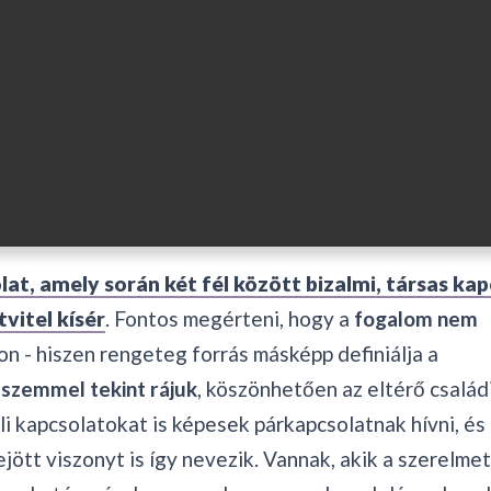
at, amely során két fél között bizalmi, társas kap
tvitel kísér
. Fontos megérteni, hogy a
fogalom nem
 - hiszen rengeteg forrás másképp definiálja a
szemmel tekint rájuk
, köszönhetően az eltérő család
li kapcsolatokat is képesek párkapcsolatnak hívni, és
ött viszonyt is így nevezik. Vannak, akik a szerelmet