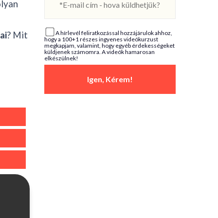
olyan
ai
? Mit
A hírlevél feliratkozással hozzájárulok ahhoz,
hogy a 100+1 részes ingyenes videókurzust
megkapjam, valamint, hogy egyéb érdekességeket
küldjenek számomra. A videók hamarosan
elkészülnek!
Igen, Kérem!