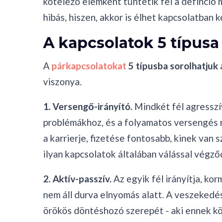
kötelező elemként tűntetik fel a defínció
hibás, hiszen, akkor is élhet kapcsolatban k
A kapcsolatok 5 típusa
A
párkapcsolatokat
5 típusba sorolhatjuk
viszonya.
1. Versengő-irányító.
Mindkét fél agresszí
problémákhoz, és a folyamatos versengés r
a karrierje, fizetése fontosabb, kinek van 
ilyan kapcsolatok általában válással végző
2. Aktív-passzív.
Az egyik fél irányítja, ko
nem áll durva elnyomás alatt. A veszekedés 
örökös döntéshozó szerepét - aki ennek k