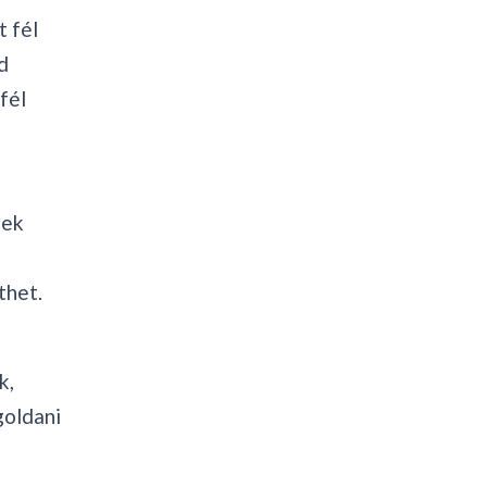
t fél
d
fél
nek
thet.
k,
goldani