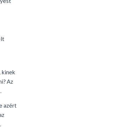
lyest
lt
 kinek
ni? Az
.
e azért
az
.