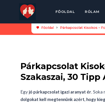
FŐOLDAL
RÓLAM
Főoldal
Párkapcsolat Kisokos – Fo
Párkapcsolat Kisok
Szakaszai, 30 Tipp 
Egy
jó párkapcsolat igazi aranyat ér
. Soka
dolgokat kell megtennünk azért, hogy kie