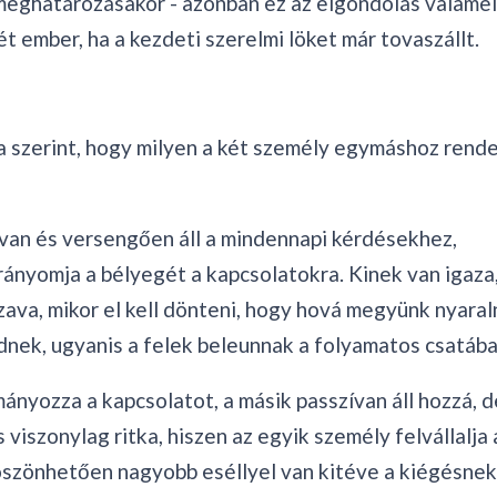
 meghatározásakor - azonban ez az elgondolás valame
ét ember, ha a kezdeti szerelmi löket már tovaszállt.
a szerint, hogy milyen a két személy egymáshoz rende
van és versengően áll a mindennapi kérdésekhez,
ányomja a bélyegét a kapcsolatokra. Kinek van igaza,
szava, mikor el kell dönteni, hogy hová megyünk nyaral
dnek, ugyanis a felek beleunnak a folyamatos csatába
rmányozza a kapcsolatot, a másik passzívan áll hozzá, d
viszonylag ritka, hiszen az egyik személy felvállalja 
öszönhetően nagyobb eséllyel van kitéve a kiégésnek