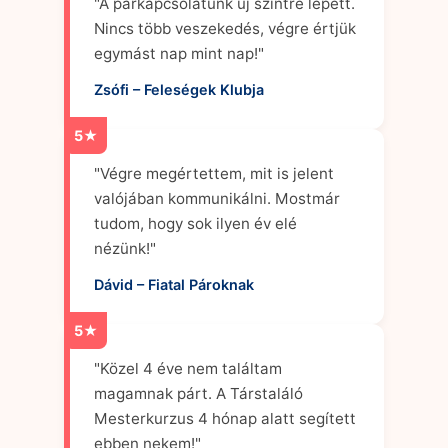
"A párkapcsolatunk új szintre lépett.
Nincs több veszekedés, végre értjük
egymást nap mint nap!"
Zsófi – Feleségek Klubja
5★
"Végre megértettem, mit is jelent
valójában kommunikálni. Mostmár
tudom, hogy sok ilyen év elé
nézünk!"
Dávid – Fiatal Pároknak
5★
"Közel 4 éve nem találtam
magamnak párt. A Társtaláló
Mesterkurzus 4 hónap alatt segített
ebben nekem!"