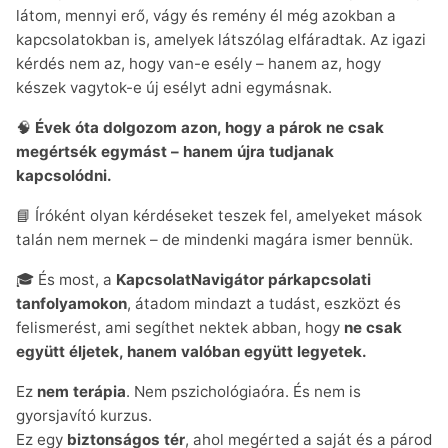
látom, mennyi erő, vágy és remény él még azokban a
kapcsolatokban is, amelyek látszólag elfáradtak. Az igazi
kérdés nem az, hogy van-e esély – hanem az, hogy
készek vagytok-e új esélyt adni egymásnak.
🧠
Évek óta dolgozom azon, hogy a párok ne csak
megértsék egymást – hanem újra tudjanak
kapcsolódni.
📘 Íróként olyan kérdéseket teszek fel, amelyeket mások
talán nem mernek – de mindenki magára ismer bennük.
🎓 És most, a
KapcsolatNavigátor párkapcsolati
tanfolyamokon
, átadom mindazt a tudást, eszközt és
felismerést, ami segíthet nektek abban, hogy
ne csak
együtt éljetek, hanem valóban együtt legyetek.
Ez
nem terápia
. Nem pszichológiaóra. És nem is
gyorsjavító kurzus.
Ez egy
biztonságos tér
, ahol megérted a saját és a párod