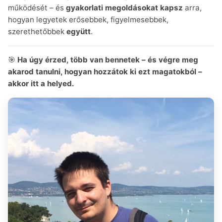
működését – és
gyakorlati megoldásokat kapsz
arra,
hogyan legyetek erősebbek, figyelmesebbek,
szerethetőbbek
együtt
.
🎯
Ha úgy érzed, több van bennetek – és végre meg
akarod tanulni, hogyan hozzátok ki ezt magatokból –
akkor itt a helyed.