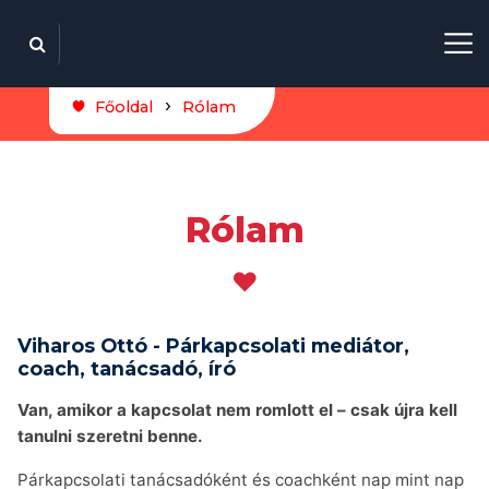
Főoldal
Rólam
Rólam
❤️
Viharos Ottó - Párkapcsolati mediátor,
coach, tanácsadó, író
Van, amikor a kapcsolat nem romlott el – csak újra kell
tanulni szeretni benne.
Párkapcsolati tanácsadóként és coachként nap mint nap