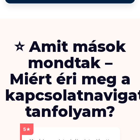
⭐ Amit mások
mondtak –
Miért éri meg a
kapcsolatnaviga
tanfolyam?
5★