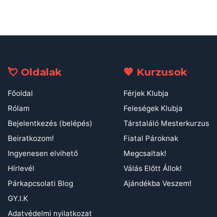
💘 Oldalak
💖 Kurzusok
Főoldal
Férjek Klubja
Rólam
Feleségek Klubja
Bejelentkezés (belépés)
Társtaláló Mesterkurzus
Beiratkozom!
Fiatal Pároknak
Ingyenesen elvihető
Megcsaltak!
Hírlevél
Válás Előtt Állok!
Párkapcsolati Blog
Ajándékba Veszem!
GY.I.K
Adatvédelmi nyilatkozat