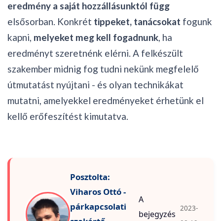
eredmény a saját hozzállásunktól függ
elsősorban. Konkrét
tippeket, tanácsokat
fogunk
kapni,
melyeket meg kell fogadnunk
, ha
eredményt szeretnénk elérni. A felkészült
szakember midnig fog tudni nekünk megfelelő
útmutatást nyújtani - és olyan technikákat
mutatni, amelyekkel eredményeket érhetünk el
kellő erőfeszítést kimutatva.
Posztolta:
Viharos Ottó -
A
párkapcsolati
2023-
bejegyzés