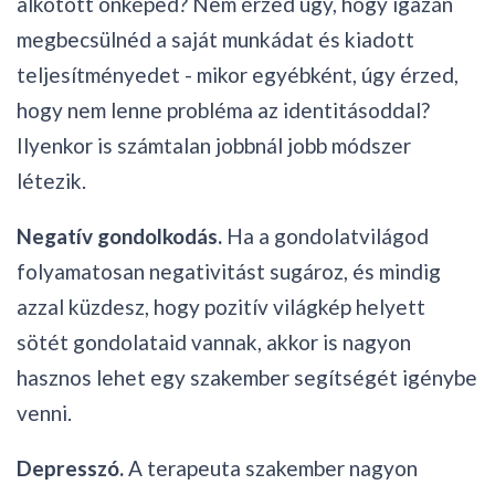
alkotott önképed? Nem érzed úgy, hogy igazán
megbecsülnéd a saját munkádat és kiadott
teljesítményedet - mikor egyébként, úgy érzed,
hogy nem lenne probléma az identitásoddal?
Ilyenkor is számtalan jobbnál jobb módszer
létezik.
Negatív gondolkodás.
Ha a gondolatvilágod
folyamatosan negativitást sugároz, és mindig
azzal küzdesz, hogy pozitív világkép helyett
sötét gondolataid vannak, akkor is nagyon
hasznos lehet egy szakember segítségét igénybe
venni.
Depresszó.
A terapeuta szakember nagyon