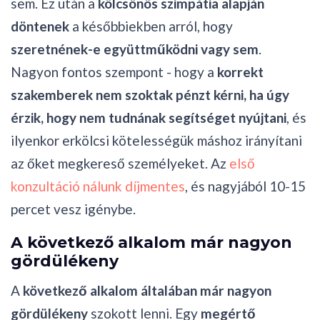
sem. Ez után a
kölcsönös szimpátia alapján
döntenek
a későbbiekben arról, hogy
szeretnének-e együttműködni vagy sem
.
Nagyon fontos szempont - hogy a
korrekt
szakemberek nem szoktak pénzt kérni, ha úgy
érzik, hogy nem tudnának segítséget nyújtani
, és
ilyenkor erkölcsi kötelességük máshoz irányítani
az őket megkereső személyeket. Az
első
konzultáció nálunk díjmentes
, és nagyjából 10-15
percet vesz igénybe.
A következő alkalom már nagyon
gördülékeny
A
következő alkalom általában már nagyon
gördülékeny
szokott lenni. Egy
megértő