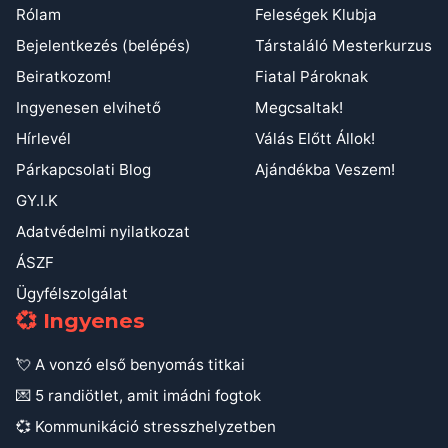
Rólam
Feleségek Klubja
Bejelentkezés (belépés)
Társtaláló Mesterkurzus
Beiratkozom!
Fiatal Pároknak
Ingyenesen elvihető
Megcsaltak!
Hírlevél
Válás Előtt Állok!
Párkapcsolati Blog
Ajándékba Veszem!
GY.I.K
Adatvédelmi nyilatkozat
ÁSZF
Ügyfélszolgálat
💞 Ingyenes
💘 A vonzó első benyomás titkai
💌 5 randiötlet, amit imádni fogtok
💞 Kommunikáció stresszhelyzetben