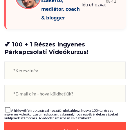
szakértő,
08-12
létrehozva:
mediátor, coach
& blogger
💕 100 + 1 Részes Ingyenes
Párkapcsolati Videókurzus!
A hírlevél feliratkozással hozzájárulok ahhoz, hogy a 100+1 részes
ingyenes videókurzust megkapjam, valamint, hogy egyéb érdekességeket
küldjenek számomra. A videók hamarosan elkészülnek!