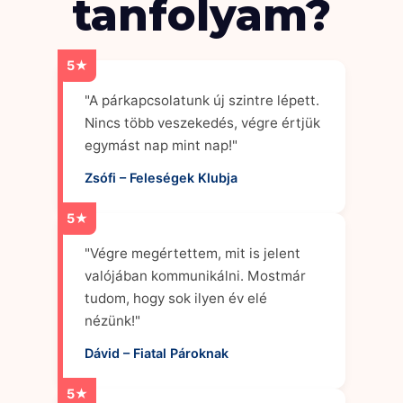
tanfolyam?
5★
"A párkapcsolatunk új szintre lépett.
Nincs több veszekedés, végre értjük
egymást nap mint nap!"
Zsófi – Feleségek Klubja
5★
"Végre megértettem, mit is jelent
valójában kommunikálni. Mostmár
tudom, hogy sok ilyen év elé
nézünk!"
Dávid – Fiatal Pároknak
5★