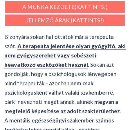
A MUNKA KEZDETE(KATTINTS!)
JELLEMZŐ ÁRAK (KATTINTS!)
Bizonyára sokan hallottátok már a terapeuta
szót.
A terapeuta jelentése olyan gyógyító, aki
nem gyógyszereket vagy sebészeti
beavatkozó eszközöket használ
. Sokan azt
gondolják, hogy a pszichológusok lényegében
mind terapeuták - azonban
nem csak
pszichológusként válhat valaki szakemberré
,
bárki nevezheti magát annak, akinek
megvan a
megfelelő képesítése az adott szakterülethez
.
A
mentális egészségügyi szakember számos
területre lehet specializálva - nyújthat