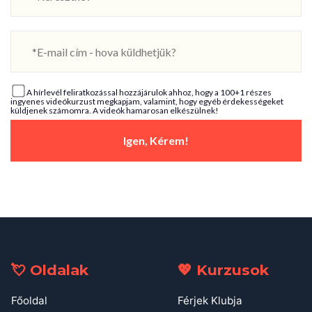
A hírlevél feliratkozással hozzájárulok ahhoz, hogy a 100+1 részes
ingyenes videókurzust megkapjam, valamint, hogy egyéb érdekességeket
küldjenek számomra. A videók hamarosan elkészülnek!
Igen, Kérem!
💘 Oldalak
💖 Kurzusok
Főoldal
Férjek Klubja