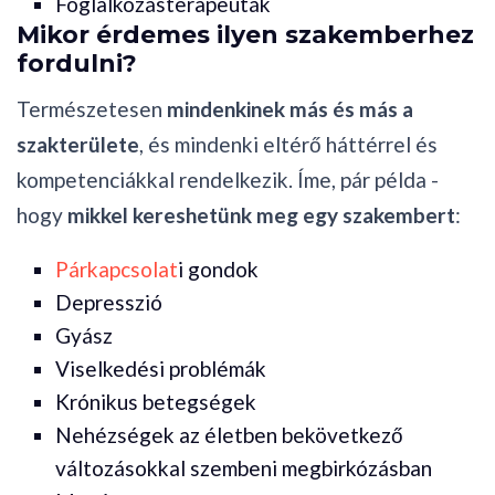
Foglalkozásterapeuták
Mikor érdemes ilyen szakemberhez
fordulni?
Természetesen
mindenkinek más és más a
szakterülete
, és mindenki eltérő háttérrel és
kompetenciákkal rendelkezik. Íme, pár példa -
hogy
mikkel kereshetünk meg egy szakembert
:
Párkapcsolat
i gondok
Depresszió
Gyász
Viselkedési problémák
Krónikus betegségek
Nehézségek az életben bekövetkező
változásokkal szembeni megbirkózásban