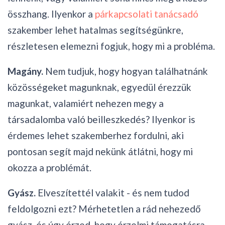
összhang. Ilyenkor a
párkapcsolati tanácsadó
szakember lehet hatalmas segítségünkre,
részletesen elemezni fogjuk, hogy mi a probléma.
Magány.
Nem tudjuk, hogy hogyan találhatnánk
közösségeket magunknak, egyedül érezzük
magunkat, valamiért nehezen megy a
társadalomba való beilleszkedés? Ilyenkor is
érdemes lehet szakemberhez fordulni, aki
pontosan segít majd nekünk átlátni, hogy mi
okozza a problémát.
Gyász.
Elveszítettél valakit - és nem tudod
feldolgozni ezt? Mérhetetlen a rád nehezedő
gyász, és úgy érzed, hogy érzelmi támogatásra