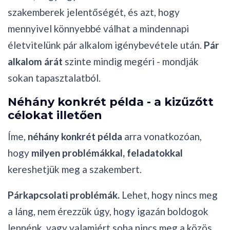
szakemberek jelentőségét, és azt, hogy
mennyivel könnyebbé válhat a mindennapi
életvitelünk pár alkalom igénybevétele után.
Pár
alkalom árát
szinte mindig megéri - mondják
sokan tapasztalatból.
Néhány konkrét példa - a kizűzőtt
célokat illetően
Íme,
néhány konkrét példa
arra vonatkozóan,
hogy
milyen problémákkal, feladatokkal
kereshetjük meg a szakembert.
Párkapcsolati problémák.
Lehet, hogy nincs meg
a láng, nem érezzük úgy, hogy igazán boldogok
lennénk, vagy valamiért soha nincs meg a közös