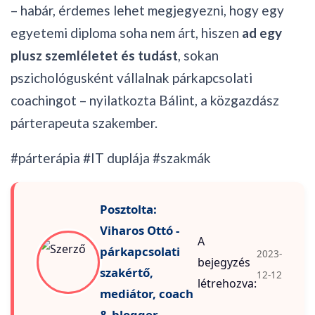
– habár, érdemes lehet megjegyezni, hogy egy
egyetemi diploma soha nem árt, hiszen
ad egy
plusz szemléletet és tudást
, sokan
pszichológusként vállalnak párkapcsolati
coachingot – nyilatkozta Bálint, a közgazdász
párterapeuta szakember.
#párterápia #IT duplája #szakmák
Posztolta:
Viharos Ottó -
A
párkapcsolati
2023-
bejegyzés
szakértő,
12-12
létrehozva:
mediátor, coach
& blogger