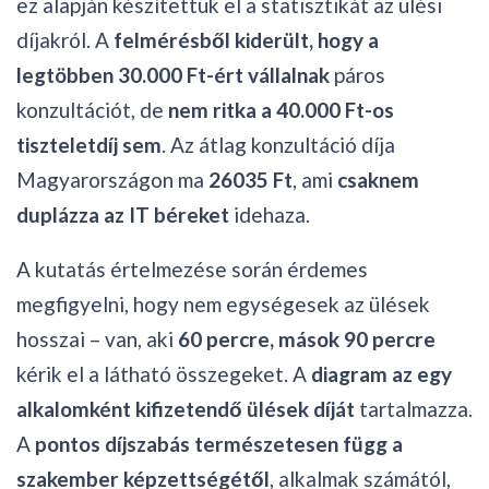
ez alapján készítettük el a statisztikát az ülési
díjakról. A
felmérésből kiderült, hogy a
legtöbben 30.000 Ft-ért vállalnak
páros
konzultációt, de
nem ritka a 40.000 Ft-os
tiszteletdíj sem
. Az átlag konzultáció díja
Magyarországon ma
26035 Ft
, ami
csaknem
duplázza az IT béreket
idehaza.
A kutatás értelmezése során érdemes
megfigyelni, hogy nem egységesek az ülések
hosszai – van, aki
60 percre, mások 90 percre
kérik el a látható összegeket. A
diagram az egy
alkalomként kifizetendő ülések díját
tartalmazza.
A
pontos díjszabás
természetesen
függ a
szakember képzettségétől
, alkalmak számától,