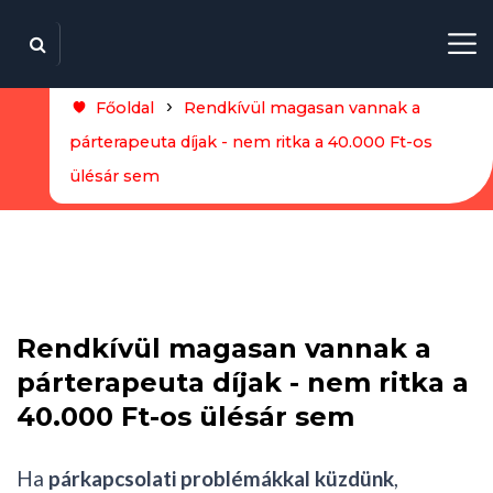
Főoldal
Rendkívül magasan vannak a
párterapeuta díjak - nem ritka a 40.000 Ft-os
ülésár sem
Rendkívül magasan vannak a
párterapeuta díjak - nem ritka a
40.000 Ft-os ülésár sem
Ha
párkapcsolati problémákkal küzdünk
,