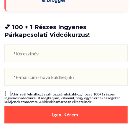
💕 100 + 1 Részes Ingyenes
Párkapcsolati Videókurzus!
A hírlevél feliratkozással hozzájárulok ahhoz, hogy a 100+1 részes
ingyenes videókurzust megkapjam, valamint, hogy egyéb érdekességeket
küldjenek számomra. A videók hamarosan elkészülnek!
Igen, Kérem!