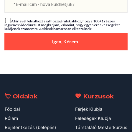
A hírlevél feliratkozással hozzájárulok ahhoz, hogy a 100+1 részes
ingyenes videókurzust megkapjam, valamint, hogy egyéb érdekességeket
küldjenek számomra. A videók hamarosan elkészülnek!
Igen, Kérem!
💘 Oldalak
💖 Kurzusok
Főoldal
Férjek Klubja
Rólam
Feleségek Klubja
Bejelentkezés (belépés)
Társtaláló Mesterkurzus