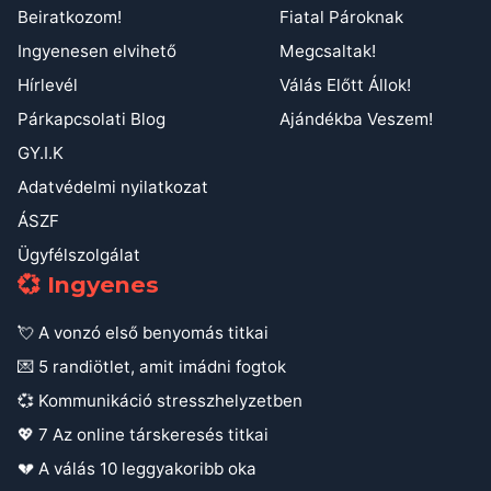
Beiratkozom!
Fiatal Pároknak
Ingyenesen elvihető
Megcsaltak!
Hírlevél
Válás Előtt Állok!
Párkapcsolati Blog
Ajándékba Veszem!
GY.I.K
Adatvédelmi nyilatkozat
ÁSZF
Ügyfélszolgálat
💞 Ingyenes
💘 A vonzó első benyomás titkai
💌 5 randiötlet, amit imádni fogtok
💞 Kommunikáció stresszhelyzetben
💖 7 Az online társkeresés titkai
💔 A válás 10 leggyakoribb oka