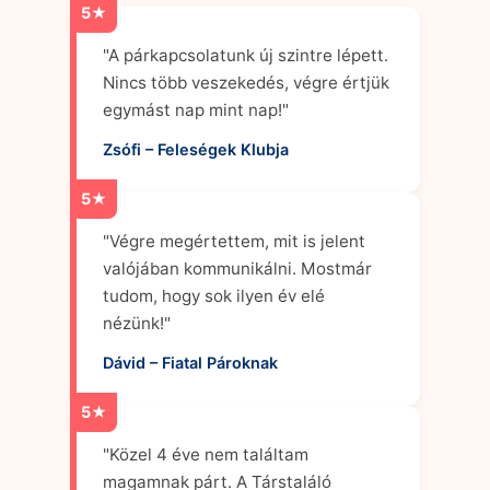
5★
"A párkapcsolatunk új szintre lépett.
Nincs több veszekedés, végre értjük
egymást nap mint nap!"
Zsófi – Feleségek Klubja
5★
"Végre megértettem, mit is jelent
valójában kommunikálni. Mostmár
tudom, hogy sok ilyen év elé
nézünk!"
Dávid – Fiatal Pároknak
5★
"Közel 4 éve nem találtam
magamnak párt. A Társtaláló