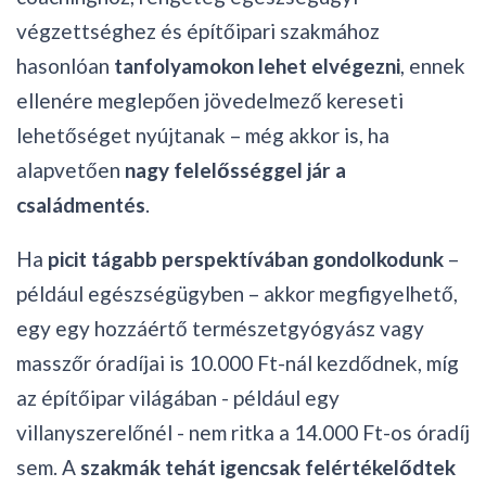
végzettséghez és építőipari szakmához
hasonlóan
tanfolyamokon lehet elvégezni
, ennek
ellenére meglepően jövedelmező kereseti
lehetőséget nyújtanak – még akkor is, ha
alapvetően
nagy felelősséggel jár a
családmentés
.
Ha
picit tágabb perspektívában gondolkodunk
–
például egészségügyben – akkor megfigyelhető,
egy egy hozzáértő természetgyógyász vagy
masszőr óradíjai is 10.000 Ft-nál kezdődnek, míg
az építőipar világában - például egy
villanyszerelőnél - nem ritka a 14.000 Ft-os óradíj
sem. A
szakmák tehát igencsak felértékelődtek