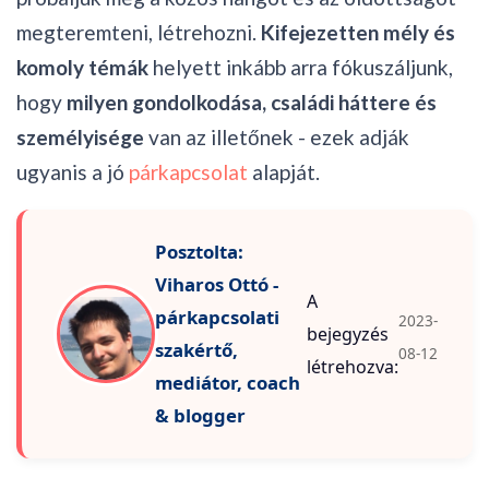
megteremteni, létrehozni.
Kifejezetten mély és
komoly témák
helyett inkább arra fókuszáljunk,
hogy
milyen gondolkodása, családi háttere és
személyisége
van az illetőnek - ezek adják
ugyanis a jó
párkapcsolat
alapját.
Posztolta:
Viharos Ottó -
A
párkapcsolati
2023-
bejegyzés
szakértő,
08-12
létrehozva:
mediátor, coach
& blogger