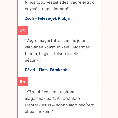
Nincs több veszekedés, végre értjük
egymást nap mint nap!"
Zsófi – Feleségek Klubja
5★
"Végre megértettem, mit is jelent
valójában kommunikálni. Mostmár
tudom, hogy sok ilyen év elé
nézünk!"
Dávid – Fiatal Pároknak
5★
"Közel 4 éve nem találtam
magamnak párt. A Társtaláló
Mesterkurzus 4 hónap alatt segített
ebben nekem!"