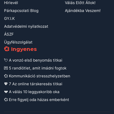
Hírlevél
Válás Előtt Állok!
Párkapcsolati Blog
Ajándékba Veszem!
GY.I.K
Adatvédelmi nyilatkozat
ÁSZF
Ügyfélszolgálat
💞 Ingyenes
💘 A vonzó első benyomás titkai
💌 5 randiötlet, amit imádni fogtok
💞 Kommunikáció stresszhelyzetben
💖 7 Az online társkeresés titkai
💔 A válás 10 leggyakoribb oka
💞 Erre figyelj oda házas emberként