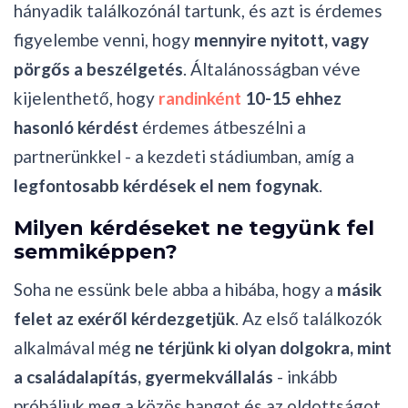
hányadik találkozónál tartunk, és azt is érdemes
figyelembe venni, hogy
mennyire nyitott, vagy
pörgős a beszélgetés
. Általánosságban véve
kijelenthető, hogy
randinként
10-15 ehhez
hasonló kérdést
érdemes átbeszélni a
partnerünkkel - a kezdeti stádiumban, amíg a
legfontosabb kérdések el nem fogynak
.
Milyen kérdéseket ne tegyünk fel
semmiképpen?
Soha ne essünk bele abba a hibába, hogy a
másik
felet az exéről kérdezgetjük
. Az első találkozók
alkalmával még
ne térjünk ki olyan dolgokra, mint
a családalapítás, gyermekvállalás
- inkább
próbáljuk meg a közös hangot és az oldottságot