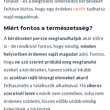
fonalat - és a megfelelő ismerkedős kérdéseket
feltéve biztos, hogy egy érdekes
randit
tudhatsz
majd magadénak.
Miért fontos a természetsség?
A
kérdéseket persze megtanulhatjuk
akár előre
is - de rendkívül fontos, hogy mindig,
minden
helyzetben érdemes saját magadat
adni. Fontos,
hogy
ne szó szerint próbáld meg megtanulni
ezeket a kérdéseket, hanem sokkal inkább
az
azokban rejlő lényegi elemeket akard
felhasználni a találkozók alkalmával. Ha
sikeres
szeretnél lenni
a másik nem szemében, soha nem
érdemes színlelni, hiszen előbb-utóbb mindig
kiderülnek a történtek.