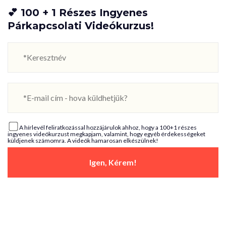
💕 100 + 1 Részes Ingyenes
Párkapcsolati Videókurzus!
A hírlevél feliratkozással hozzájárulok ahhoz, hogy a 100+1 részes
ingyenes videókurzust megkapjam, valamint, hogy egyéb érdekességeket
küldjenek számomra. A videók hamarosan elkészülnek!
Igen, Kérem!