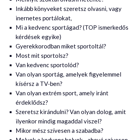
Inkább könyveket szeretsz olvasni, vagy
inernetes portálokat,
Mi a kedvenc sportágad? (TOP ismerkedős
kérdések egyike)
Gyerekkorodban miket sportoltál?
Most mit sportolsz?
Van kedvenc sportolód?
Van olyan sportág, amelyek figyelemmel
kísérsz a TV-ben?
Van olyan extrém sport, amely iránt
érdeklődsz?
Szeretsz kirándulni? Van olyan dolog, amit
ilyenkor mindig magaddal viszel?
Mikor mész szívesen a szabadba?
Melyek a kedvenc helyek - ahová szívesen