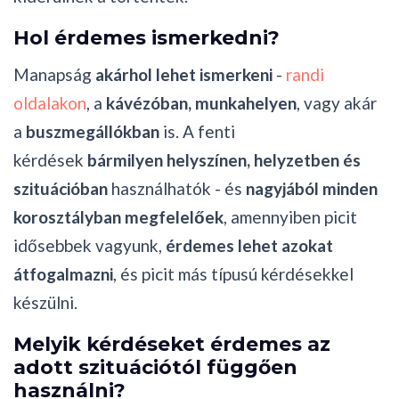
Hol érdemes ismerkedni?
Manapság
akárhol lehet ismerkeni
-
randi
oldalakon
, a
kávézóban, munkahelyen
, vagy akár
a
buszmegállókban
is. A fenti
kérdések
bármilyen helyszínen, helyzetben és
szituációban
használhatók - és
nagyjából minden
korosztályban megfelelőek
, amennyiben picit
idősebbek vagyunk,
érdemes lehet azokat
átfogalmazni
, és picit más típusú kérdésekkel
készülni.
Melyik kérdéseket érdemes az
adott szituációtól függően
használni?