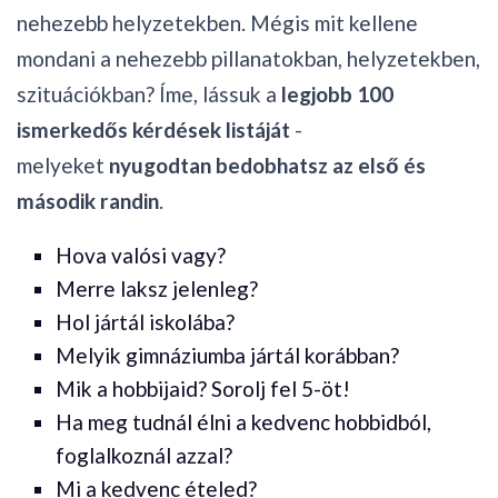
nehezebb helyzetekben. Mégis mit kellene
mondani a nehezebb pillanatokban, helyzetekben,
szituációkban? Íme, lássuk a
legjobb 100
ismerkedős kérdések listáját
-
melyeket
nyugodtan bedobhatsz az első és
második randin
.
Hova valósi vagy?
Merre laksz jelenleg?
Hol jártál iskolába?
Melyik gimnáziumba jártál korábban?
Mik a hobbijaid? Sorolj fel 5-öt!
Ha meg tudnál élni a kedvenc hobbidból,
foglalkoznál azzal?
Mi a kedvenc ételed?