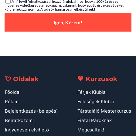
A hírlevél feliratkozással hozzájárulok ahhoz, hogy a 100+1 részes
ingyenes videókurzust megkapjam, valamint, hogy egyéb érdekességeket
küldjenek számomra. A videók hamarosan elkészülnek!
Igen, Kérem!
💘 Oldalak
💖 Kurzusok
Főoldal
Férjek Klubja
Rólam
Feleségek Klubja
Bejelentkezés (belépés)
Társtaláló Mesterkurzus
Beiratkozom!
Fiatal Pároknak
Ingyenesen elvihető
Megcsaltak!