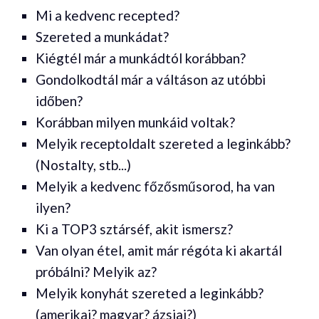
Mi a kedvenc recepted?
Szereted a munkádat?
Kiégtél már a munkádtól korábban?
Gondolkodtál már a váltáson az utóbbi
időben?
Korábban milyen munkáid voltak?
Melyik receptoldalt szereted a leginkább?
(Nostalty, stb...)
Melyik a kedvenc főzősműsorod, ha van
ilyen?
Ki a TOP3 sztárséf, akit ismersz?
Van olyan étel, amit már régóta ki akartál
próbálni? Melyik az?
Melyik konyhát szereted a leginkább?
(amerikai? magyar? ázsiai?)