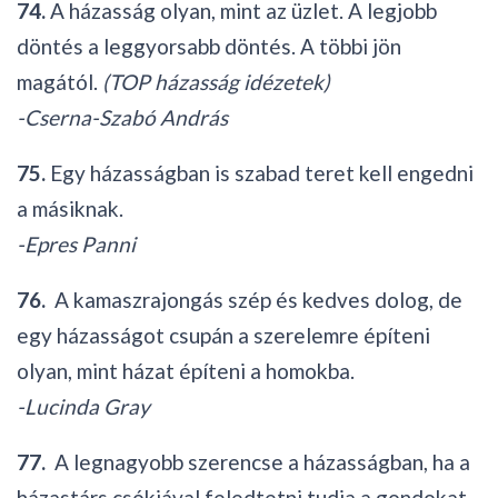
74.
A házasság olyan, mint az üzlet. A legjobb
döntés a leggyorsabb döntés. A többi jön
magától.
(TOP házasság idézetek)
-Cserna-Szabó András
75.
Egy házasságban is szabad teret kell engedni
a másiknak.
-Epres Panni
76.
A kamaszrajongás szép és kedves dolog, de
egy házasságot csupán a szerelemre építeni
olyan, mint házat építeni a homokba.
-Lucinda Gray
77.
A legnagyobb szerencse a házasság­ban, ha a
házastárs csókjával feledtetni tudja a gondokat,