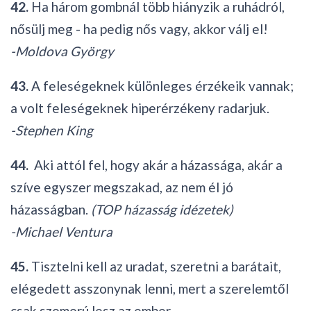
42.
Ha három gombnál több hiányzik a ruhádról,
nősülj meg - ha pedig nős vagy, akkor válj el!
-Moldova György
43.
A feleségeknek különleges érzékeik vannak;
a volt feleségeknek hiperérzékeny radarjuk.
-Stephen King
44.
Aki attól fel, hogy akár a házassága, akár a
szíve egyszer megszakad, az nem él jó
házasságban.
(TOP házasság idézetek)
-Michael Ventura
45.
Tisztelni kell az uradat, szeretni a barátait,
elégedett asszonynak lenni, mert a szerelemtől
csak szomorú lesz az ember.