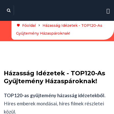
Főoldal
Házasság Idézetek - TOP120-As
Gyűjtemény Házaspároknak!
Házasság Idézetek - TOP120-As
Gyűjtemény Házaspároknak!
TOP120-as gyűjtemény házasság idézetekből.
Híres emberek mondásai, híres filmek részletei
közül.