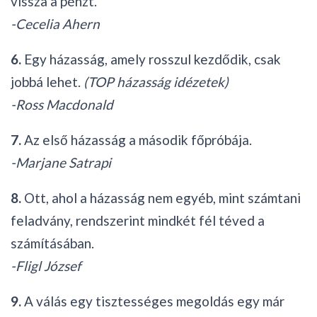
vissza a pénzt.
-Cecelia Ahern
6.
Egy házasság, amely rosszul kezdődik, csak
jobbá lehet.
(TOP házasság idézetek)
-Ross Macdonald
7.
Az első házasság a második főpróbája.
-Marjane Satrapi
8.
Ott, ahol a házasság nem egyéb, mint számtani
feladvány, rendszerint mindkét fél téved a
számításában.
-Fligl József
9.
A válás egy tisztességes megoldás egy már