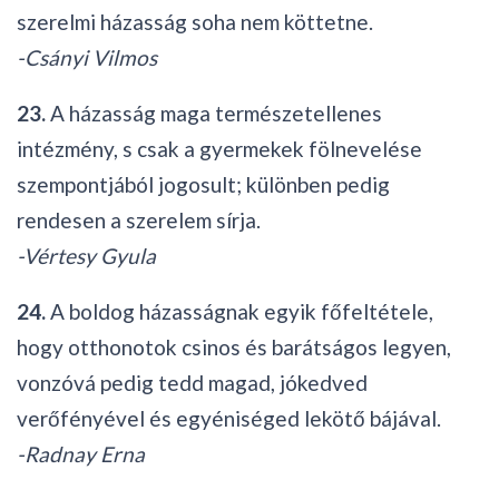
szerelmi házasság soha nem köttetne.
-Csányi Vilmos
23.
A házasság maga természetellenes
intézmény, s csak a gyermekek fölnevelése
szempontjából jogosult; különben pedig
rendesen a szerelem sírja.
-Vértesy Gyula
24.
A boldog házasság­nak egyik főfeltétele,
hogy otthonotok csinos és barát­ságos legyen,
vonzóvá pedig tedd magad, jókedved
verőfényével és egyéniséged lekötő bájával.
-Radnay Erna