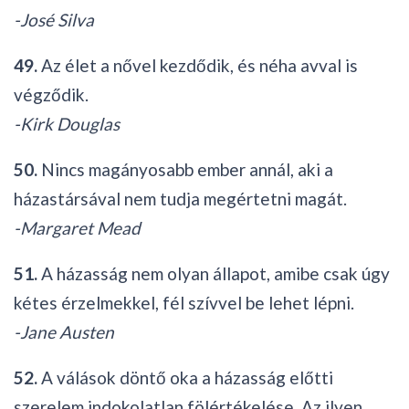
-José Silva
49.
Az élet a nővel kezdődik, és néha avval is
végződik.
-Kirk Douglas
50.
Nincs magányosabb ember annál, aki a
házastársával nem tudja megértetni magát.
-Margaret Mead
51.
A házasság nem olyan állapot, amibe csak úgy
kétes érzelmekkel, fél szívvel be lehet lépni.
-Jane Austen
52.
A válások döntő oka a házasság előtti
szerelem indokolatlan fölértékelése. Az ilyen