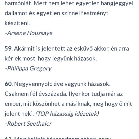
harmóniát. Mert nem lehet egyetlen hangjeggyel
dallamot és egyetlen színnel festményt
készíteni.
-Arsene Houssaye
59.
Akármit is jelentett az esküvő akkor, én arra
kérlek most, hogy legyünk házasok.
-Philippa Gregory
60.
Negyvennyolc éve vagyunk házasok.
Csaknem fél évszázada. Ilyenkor tudja már az
ember, mit köszönhet a másiknak, meg hogy ő mit
jelent neki.
(TOP házasság idézetek)
-Robert Seethaler
61.
Meg kellett házasodnom ahhoz, hogy