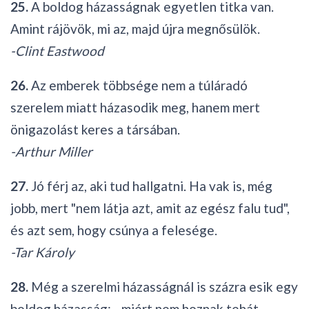
25.
A boldog házasságnak egyetlen titka van.
Amint rájövök, mi az, majd újra megnősülök.
-Clint Eastwood
26.
Az emberek többsége nem a túláradó
szerelem miatt házasodik meg, hanem mert
önigazolást keres a társában.
-Arthur Miller
27.
Jó férj az, aki tud hallgatni. Ha vak is, még
jobb, mert "nem látja azt, amit az egész falu tud",
és azt sem, hogy csúnya a felesége.
-Tar Károly
28.
Még a szerelmi házasságnál is százra esik egy
boldog házasság: - miért nem hoznak tehát