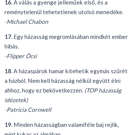
16.
A válás a gyenge jelleműek első, és a
reménytelenül tehetetlenek utolsó menedéke.
-Michael Chabon
17.
Egy házasság megromlásában mindkét ember
hibás.
-Flipper Öcsi
18.
A házaspárok hamar kitehetik egymás szűrét
a házból. Nem kell házasság nélkül együtt élni
ahhoz, hogy ez bekövetkezzen.
(TOP házasság
idézetek)
-Patricia Cornwell
19.
Minden házasságban valamiféle baj rejlik,
mint kukac az almában.