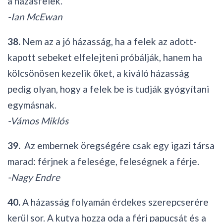
a házasfelek.
-Ian McEwan
38.
Nem az a jó házasság, ha a felek az adott-
kapott sebeket elfelejteni próbálják, hanem ha
kölcsönösen kezelik őket, a kiváló házasság
pedig olyan, hogy a felek be is tudják gyógyítani
egymásnak.
-Vámos Miklós
39.
Az embernek öregségére csak egy igazi társa
marad: férjnek a felesége, feleségnek a férje.
-Nagy Endre
40.
A házasság folyamán érdekes szerepcserére
kerül sor. A kutya hozza oda a férj papucsát és a