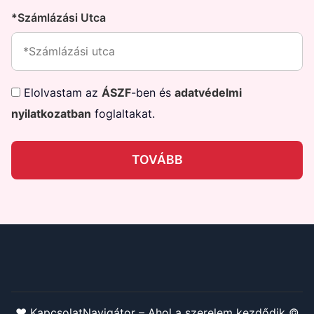
*Számlázási Utca
Elolvastam az
ÁSZF
-ben és
adatvédelmi
nyilatkozatban
foglaltakat.
TOVÁBB
❤️ KapcsolatNavigátor – Ahol a szerelem kezdődik ©