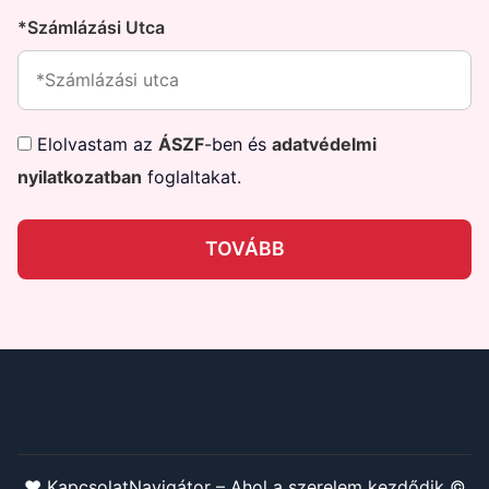
*Számlázási Utca
Elolvastam az
ÁSZF
-ben és
adatvédelmi
nyilatkozatban
foglaltakat.
TOVÁBB
❤️ KapcsolatNavigátor – Ahol a szerelem kezdődik ©