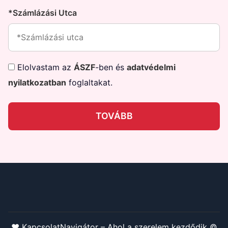
*Számlázási Utca
Elolvastam az
ÁSZF
-ben és
adatvédelmi
nyilatkozatban
foglaltakat.
TOVÁBB
❤️ KapcsolatNavigátor – Ahol a szerelem kezdődik ©