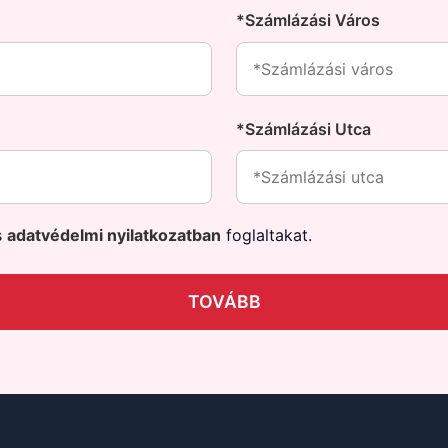
*Számlázási Város
*Számlázási Utca
s
adatvédelmi nyilatkozatban
foglaltakat.
TOVÁBB