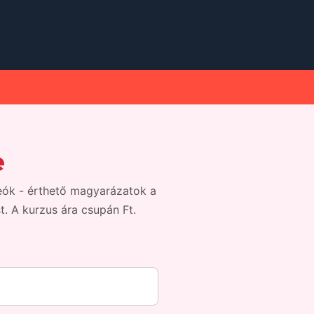
e
deók - érthető magyarázatok a
. A kurzus ára csupán Ft.