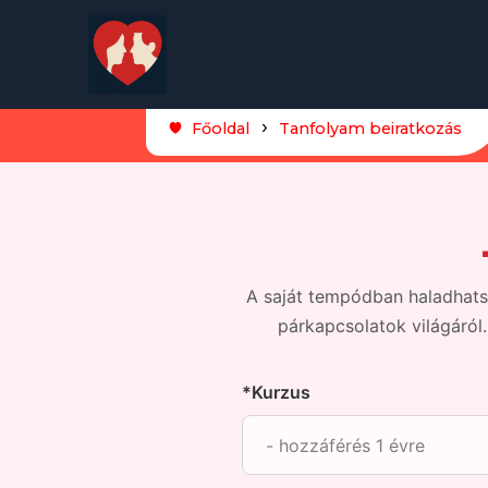
Főoldal
Tanfolyam beiratkozás
A saját tempódban haladhatsz
párkapcsolatok világáról
*Kurzus